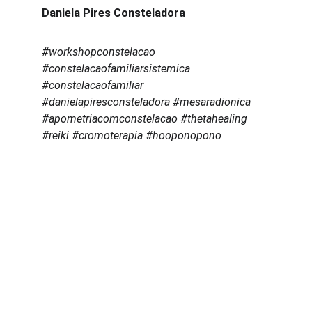
Daniela Pires Consteladora
#workshopconstelacao 
#constelacaofamiliarsistemica 
#constelacaofamiliar 
#danielapiresconsteladora #mesaradionica 
#apometriacomconstelacao #thetahealing 
#reiki #cromoterapia #hooponopono
Transformação
Promovendo mudanças significativas na vida 
das pessoas.