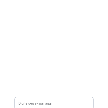
Constelação Familiar
(11) 96635-1646
danielapiresterapeutapnl@gmail.com
São Paulo / SP - Tatuapé
São Paulo / SP - Santa Cruz
Online Zoom
Receba Brindes, deixe seu 
contato
Seu e-mail para contato